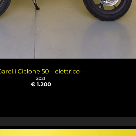
arelli Ciclone 50 – elettrico –
2021
€ 1.200