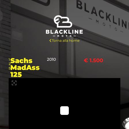
Torna alla home
Sachs
2010
1
€ 1.500
2
MadAss
5
125