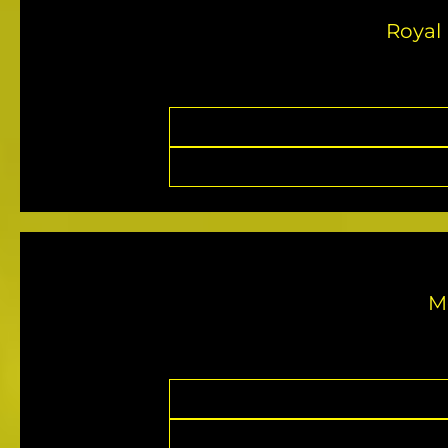
Royal
M