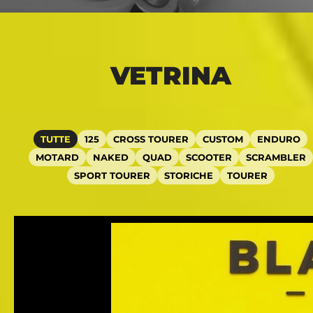
VETRINA
TUTTE
125
CROSS TOURER
CUSTOM
ENDURO
MOTARD
NAKED
QUAD
SCOOTER
SCRAMBLER
SPORT TOURER
STORICHE
TOURER