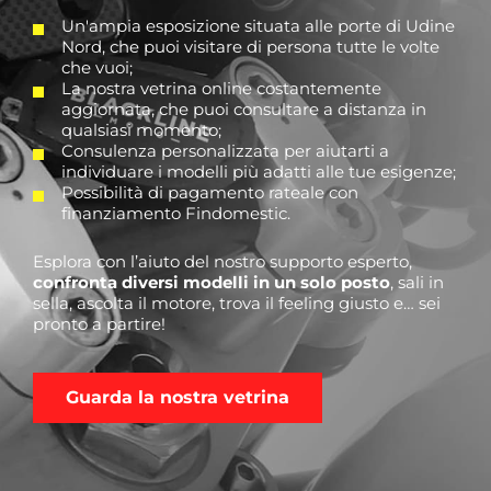
Un'ampia esposizione situata alle porte di Udine
Nord, che puoi visitare di persona tutte le volte
che vuoi;
La nostra vetrina online costantemente
aggiornata, che puoi consultare a distanza in
qualsiasi momento;
Consulenza personalizzata per aiutarti a
individuare i modelli più adatti alle tue esigenze;
Possibilità di pagamento rateale con
finanziamento Findomestic.
Esplora con l’aiuto del nostro supporto esperto,
confronta diversi modelli in un solo posto
, sali in
sella, ascolta il motore, trova il feeling giusto e… sei
pronto a partire!
Guarda la nostra vetrina