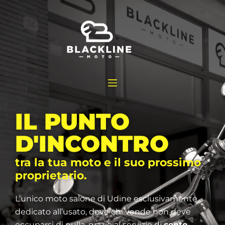
IL PUNTO
D'INCONTRO
tra la tua moto e il suo prossimo
proprietario.
L’unico moto salone di Udine esclusivamente
dedicato all’usato, dove chi vende non deve
occuparsi di nulla, grazie al servizio di
conto