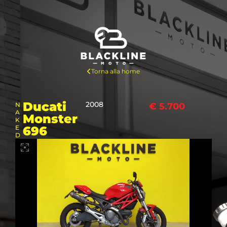
Torna alla home
Ducati
2008
N
€ 5.700
A
Monster
K
E
696
D