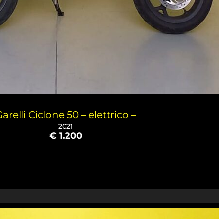
arelli Ciclone 50 – elettrico –
2021
€ 1.200