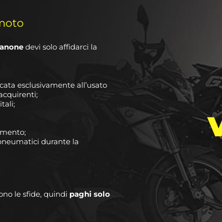
 moto
canone
devi solo affidarci la
icata esclusivamente all’usato
acquirenti;
tali;
amento;
pneumatici durante la
ono le sfide, quindi
paghi solo