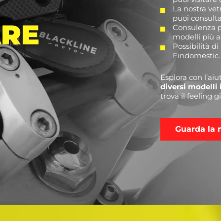
La nostra ve
puoi consult
ARE
Consulenza pe
modelli più a
Possibilità 
Findomestic.
Esplora con l’ai
diversi modelli 
trova il feeling g
Guarda la 