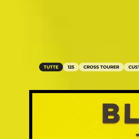
TUTTE
125
CROSS TOURER
CUS