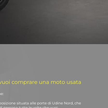
 vuoi comprare una moto usata
ne:
sizione situata alle porte di Udine Nord, che
di persona tutte le volte che vuoi;