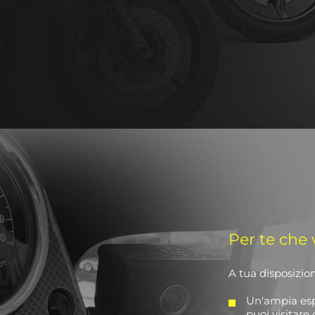
Per te che
A tua disposizio
Un'ampia espo
puoi visitare 