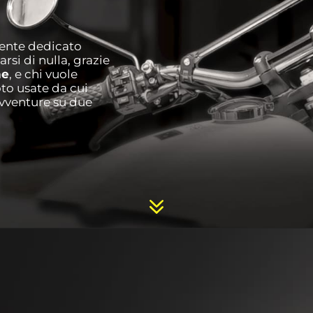
mente dedicato
si di nulla, grazie
ne
, e chi vuole
o usate da cui
vventure su due