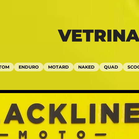
VETRIN
TOM
ENDURO
MOTARD
NAKED
QUAD
SCO