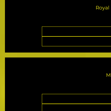
Royal
M