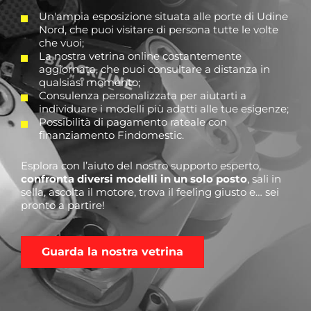
Un'ampia esposizione situata alle porte di Udine
Nord, che puoi visitare di persona tutte le volte
che vuoi;
La nostra vetrina online costantemente
aggiornata, che puoi consultare a distanza in
qualsiasi momento;
Consulenza personalizzata per aiutarti a
individuare i modelli più adatti alle tue esigenze;
Possibilità di pagamento rateale con
finanziamento Findomestic.
Esplora con l’aiuto del nostro supporto esperto,
confronta diversi modelli in un solo posto
, sali in
sella, ascolta il motore, trova il feeling giusto e… sei
pronto a partire!
Guarda la nostra vetrina