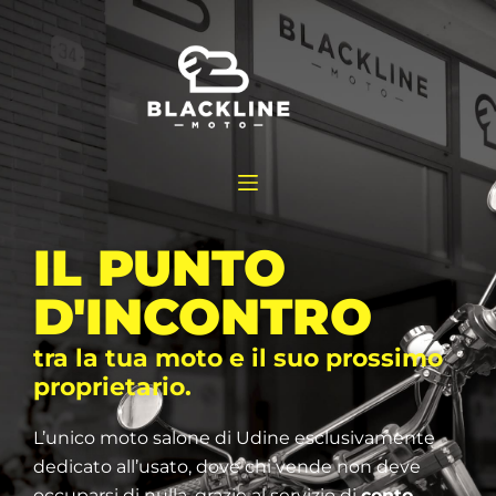
IL PUNTO
D'INCONTRO
tra la tua moto e il suo prossimo
proprietario.
L’unico moto salone di Udine esclusivamente
dedicato all’usato, dove chi vende non deve
occuparsi di nulla, grazie al servizio di
conto