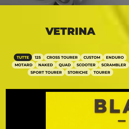
VETRINA
TUTTE
125
CROSS TOURER
CUSTOM
ENDURO
MOTARD
NAKED
QUAD
SCOOTER
SCRAMBLER
SPORT TOURER
STORICHE
TOURER